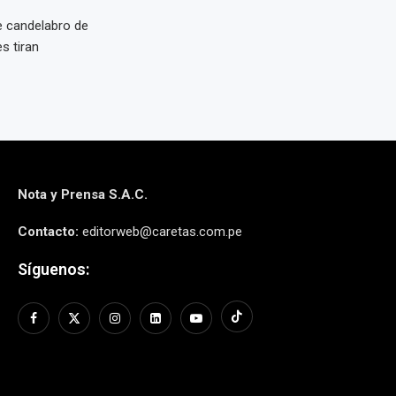
te candelabro de
s tiran
Nota y Prensa S.A.C.
Contacto:
editorweb@caretas.com.pe
Síguenos: