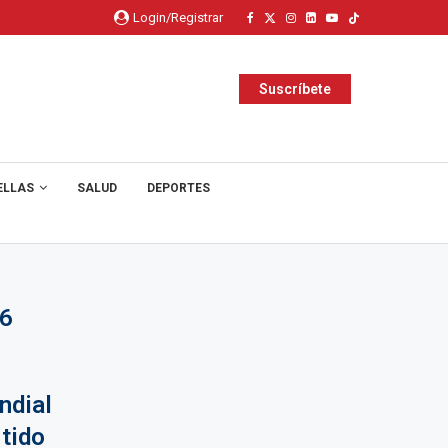
Login/Registrar
Suscríbete
ELLAS
SALUD
DEPORTES
6
ndial
tido