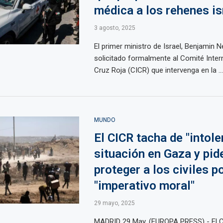
médica a los rehenes is
3 agosto, 2025
El primer ministro de Israel, Benjamin 
solicitado formalmente al Comité Intern
Cruz Roja (CICR) que intervenga en la ...
MUNDO
El CICR tacha de "intole
situación en Gaza y pid
proteger a los civiles p
"imperativo moral"
29 mayo, 2025
MADRID 29 May. (EUROPA PRESS) - El 