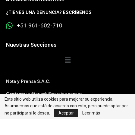
¿
TIENES UNA DENUNCIA? ESCRÍBENOS
+51 961-602-710
Nuestras Secciones
Nota y Prensa S.A.C.
Contacto:
editorweb@caretas.com.pe
Este sitio web utiliza cookies para mejorar su experiencia.
Asumiremos que está de acuerdo con esto, pero puede optar por
Síguenos:
no participar si lo desea.
Aceptar
Leer más