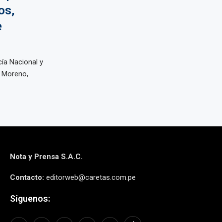
os,
e
cía Nacional y
k Moreno,
Nota y Prensa S.A.C.
Contacto:
editorweb@caretas.com.pe
Síguenos: