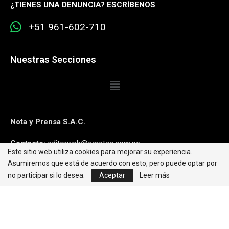
¿
TIENES UNA DENUNCIA? ESCRÍBENOS
+51 961-602-710
Nuestras Secciones
Nota y Prensa S.A.C.
Contacto:
editorweb@caretas.com.pe
Este sitio web utiliza cookies para mejorar su experiencia.
Asumiremos que está de acuerdo con esto, pero puede optar por
Síguenos:
no participar si lo desea.
Aceptar
Leer más