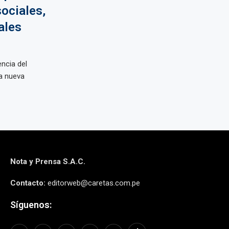
ociales,
ales
encia del
a nueva
Nota y Prensa S.A.C.
Contacto:
editorweb@caretas.com.pe
Síguenos: