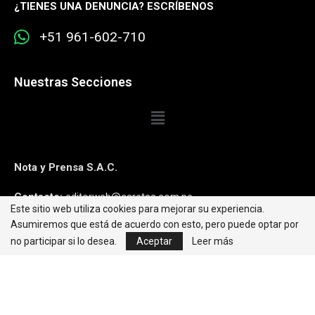
¿
TIENES UNA DENUNCIA? ESCRÍBENOS
+51 961-602-710
Nuestras Secciones
Nota y Prensa S.A.C.
Contacto:
editorweb@caretas.com.pe
Este sitio web utiliza cookies para mejorar su experiencia.
Asumiremos que está de acuerdo con esto, pero puede optar por
Síguenos:
no participar si lo desea.
Aceptar
Leer más