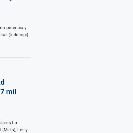
 Competencia y
tual (Indecopi)
ad
7 mil
olares La
 (Midis), Lesly