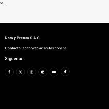
r ...
Nota y Prensa S.A.C.
Contacto:
editorweb@caretas.com.pe
Síguenos: