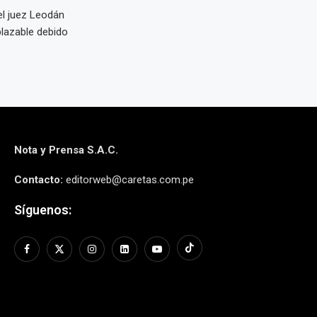
el juez Leodán
plazable debido
Nota y Prensa S.A.C.
Contacto:
editorweb@caretas.com.pe
Síguenos: