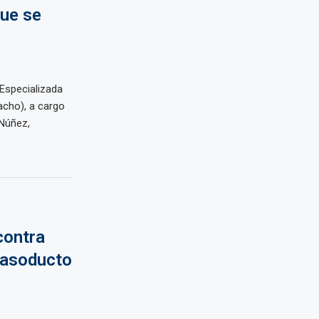
que se
 Especializada
cho), a cargo
 Núñez,
contra
Gasoducto