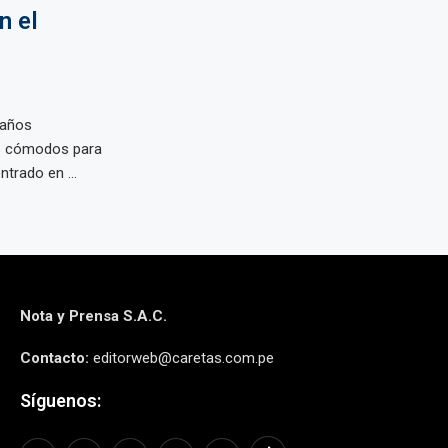
n el
 años
s cómodos para
trado en ...
Nota y Prensa S.A.C.
Contacto:
editorweb@caretas.com.pe
Síguenos: