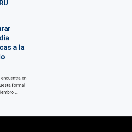
RÚ
arar
dia
cas a la
lo
e encuentra en
puesta formal
embro ...