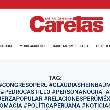
CULTURA
MEDIO AMBIENTE
CARETAS INMOBILIARIA
ELLOS & 
TAG:
#CONGRESOPERU #CLAUDIASHEINBAU
#PEDROCASTILLO #PERSONANOGRATA
UERZAPOPULAR #RELACIONESPERÚMÉX
LOMACIA #POLÍTICAPERUANA #NOTICIA