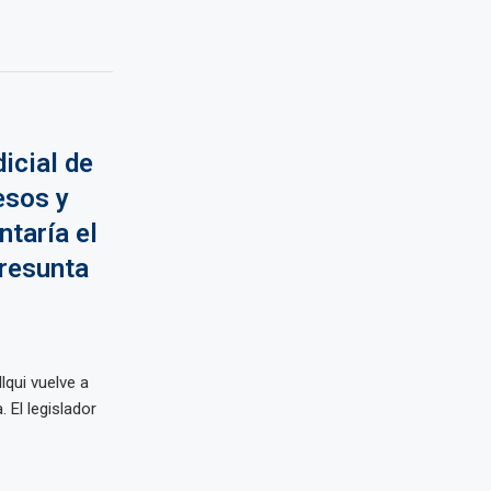
dicial de
esos y
taría el
presunta
lqui vuelve a
. El legislador