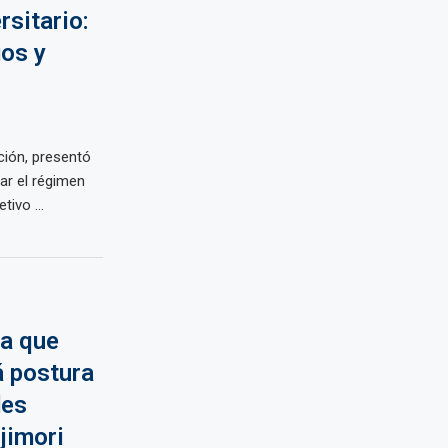
rsitario:
os y
ción, presentó
ar el régimen
tivo ...
a que
á postura
des
jimori