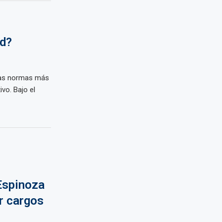
d?
las normas más
vo. Bajo el
 Espinoza
r cargos