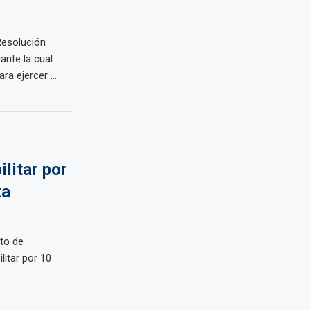
Resolución
ante la cual
ra ejercer ...
litar por
za
to de
litar por 10