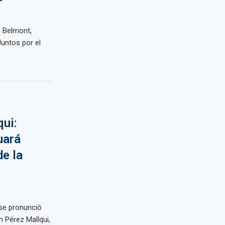
o Belmont,
Juntos por el
ui:
uará
e la
 se pronunció
n Pérez Mallqui,