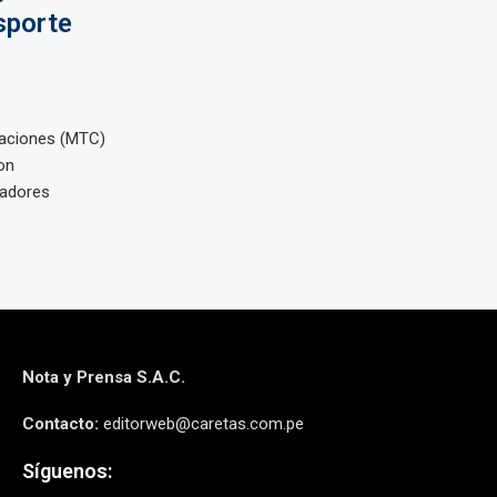
sporte
caciones (MTC)
on
radores
Nota y Prensa S.A.C.
Contacto:
editorweb@caretas.com.pe
Síguenos: