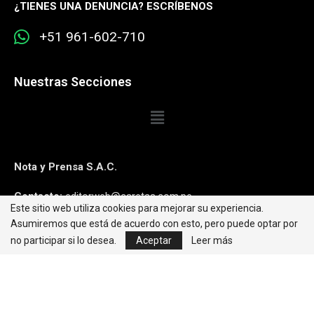
¿
TIENES UNA DENUNCIA? ESCRÍBENOS
+51 961-602-710
Nuestras Secciones
Nota y Prensa S.A.C.
Contacto:
editorweb@caretas.com.pe
Este sitio web utiliza cookies para mejorar su experiencia.
Asumiremos que está de acuerdo con esto, pero puede optar por
Síguenos:
no participar si lo desea.
Aceptar
Leer más