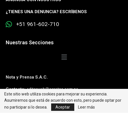
¿
TIENES UNA DENUNCIA? ESCRÍBENOS
+51 961-602-710
Nuestras Secciones
Nota y Prensa S.A.C.
Contacto:
editorweb@caretas.com.pe
Este sitio web utiliza cookies para mejorar su experiencia.
Asumiremos que está de acuerdo con esto, pero puede optar por
Síguenos:
no participar si lo desea.
Aceptar
Leer más