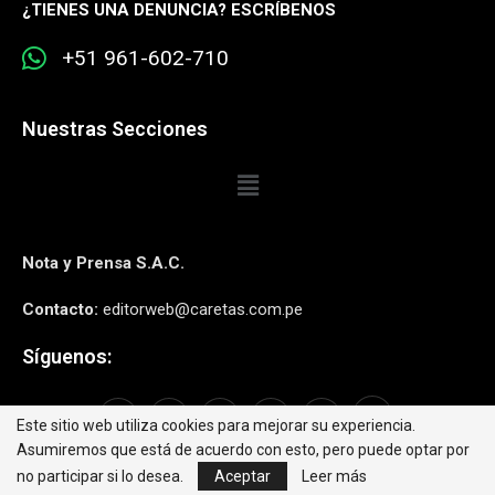
¿
TIENES UNA DENUNCIA? ESCRÍBENOS
+51 961-602-710
Nuestras Secciones
Nota y Prensa S.A.C.
Contacto:
editorweb@caretas.com.pe
Síguenos:
Este sitio web utiliza cookies para mejorar su experiencia.
Asumiremos que está de acuerdo con esto, pero puede optar por
no participar si lo desea.
Aceptar
Leer más