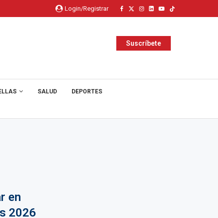
Login/Registrar
Suscríbete
ELLAS
SALUD
DEPORTES
r en
es 2026