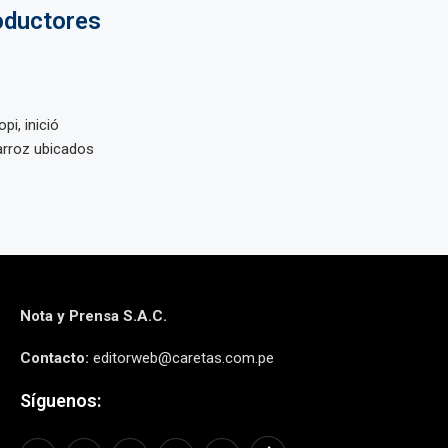
oductores
pi, inició
arroz ubicados
Nota y Prensa S.A.C.
Contacto:
editorweb@caretas.com.pe
Síguenos: