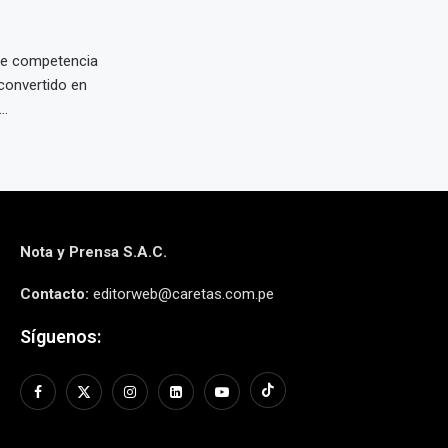
de competencia
convertido en
..
Nota y Prensa S.A.C.
Contacto:
editorweb@caretas.com.pe
Síguenos: