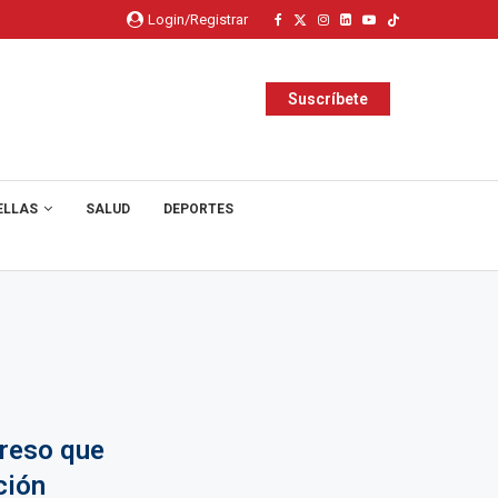
Login/Registrar
Suscríbete
ELLAS
SALUD
DEPORTES
greso que
ción