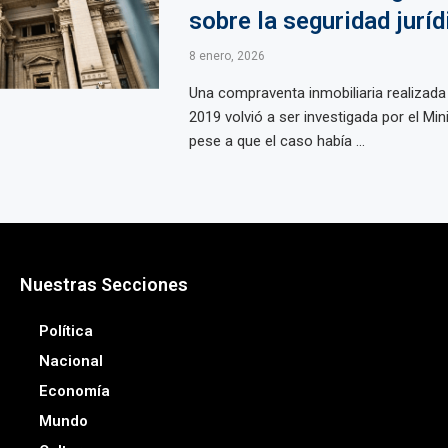
sobre la seguridad juríd
8 enero, 2026
Una compraventa inmobiliaria realizada
2019 volvió a ser investigada por el Mini
pese a que el caso había ...
Nuestras Secciones
Política
Nacional
Economía
Mundo