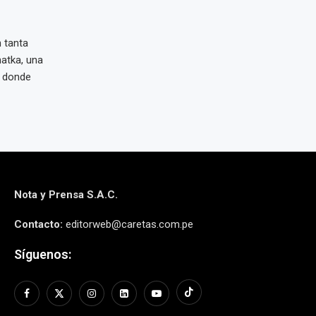
 tanta
atka, una
a donde
Nota y Prensa S.A.C.
Contacto:
editorweb@caretas.com.pe
Síguenos: