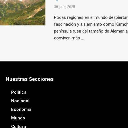
30 julio, 2025
Pocas regiones en el mundo despiertan
fascinación y aislamiento como Kamch
península rusa del tamaño de Alemani
conviven más ...
Nuestras Secciones
Política
Nacional
Economía
Mundo
Cultura