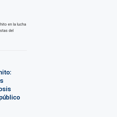
ito en la lucha
stas del
ito:
as
osis
público