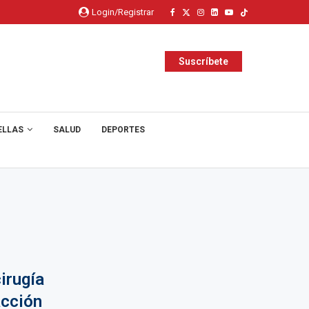
Login/Registrar
Suscríbete
ELLAS
SALUD
DEPORTES
irugía
acción