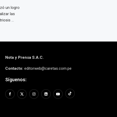
zó un logro
lizar las
iosis ...
Nota y Prensa S.A.C.
Contacto:
editorweb@caretas.com.pe
Síguenos: