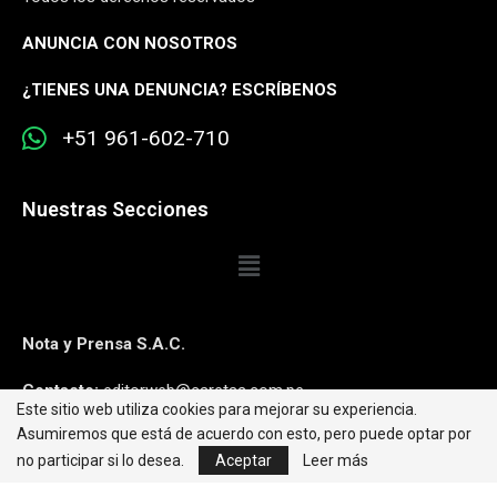
ANUNCIA CON NOSOTROS
¿
TIENES UNA DENUNCIA? ESCRÍBENOS
+51 961-602-710
Nuestras Secciones
Nota y Prensa S.A.C.
Contacto:
editorweb@caretas.com.pe
Este sitio web utiliza cookies para mejorar su experiencia.
Asumiremos que está de acuerdo con esto, pero puede optar por
Síguenos:
no participar si lo desea.
Aceptar
Leer más