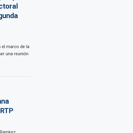
ctoral
egunda
n el marco de la
ner una reunión
ana
 IRTP
 Ramírez