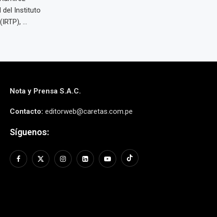
 del Instituto
RTP), ...
Nota y Prensa S.A.C.
Contacto:
editorweb@caretas.com.pe
Síguenos: