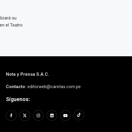
lizará su
en el Teatro
Nota y Prensa S.A.C.
Contacto:
editorweb@caretas.com.pe
Síguenos: