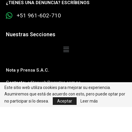
¿
TIENES UNA DENUNCIA? ESCRÍBENOS
+51 961-602-710
Nuestras Secciones
Nota y Prensa S.A.C.
Contacto:
editorweb@caretas.com.pe
Este sitio web utiliza cookies para mejorar su experiencia.
Asumiremos que está de acuerdo con esto, pero puede optar por
Síguenos:
no participar si lo desea.
Aceptar
Leer más