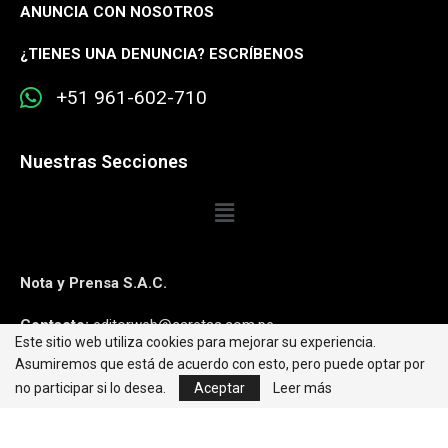
ANUNCIA CON NOSOTROS
¿
TIENES UNA DENUNCIA? ESCRÍBENOS
+51 961-602-710
Nuestras Secciones
Nota y Prensa S.A.C.
Contacto:
editorweb@caretas.com.pe
Este sitio web utiliza cookies para mejorar su experiencia.
Asumiremos que está de acuerdo con esto, pero puede optar por
Síguenos:
no participar si lo desea.
Aceptar
Leer más