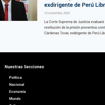
exdirigente de Perú Lib
10 noviembre, 2025
La Corte Suprema de Justicia evaluará 
restitución de la prisión preventiva con
Cárdenas Tovar, exdirigente de Perú Libre
Nuestras Secciones
Política
Nacional
Economía
Mundo