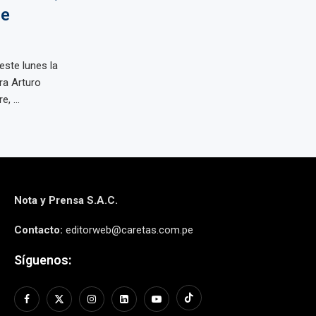
re
este lunes la
tra Arturo
, ...
Nota y Prensa S.A.C.
Contacto:
editorweb@caretas.com.pe
Síguenos: