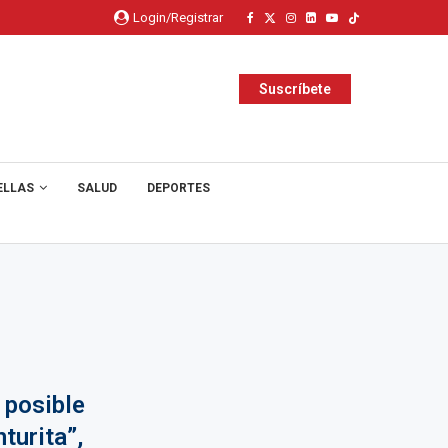
Login/Registrar
Suscríbete
ELLAS
SALUD
DEPORTES
 posible
turita”,