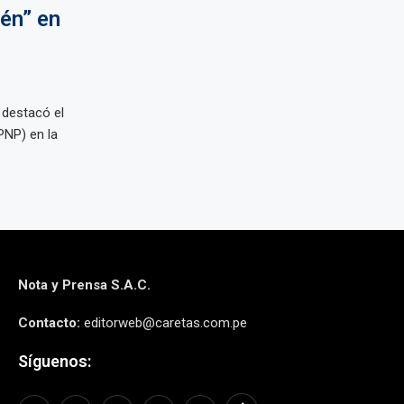
pén” en
, destacó el
(PNP) en la
Nota y Prensa S.A.C.
Contacto:
editorweb@caretas.com.pe
Síguenos: