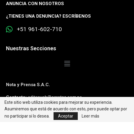
ANUNCIA CON NOSOTROS
¿
TIENES UNA DENUNCIA? ESCRÍBENOS
+51 961-602-710
Nuestras Secciones
Nota y Prensa S.A.C.
Contacto:
editorweb@caretas.com.pe
Este sitio web utiliza cookies para mejorar su experiencia.
Asumiremos que está de acuerdo con esto, pero puede optar por
Síguenos:
no participar si lo desea.
Aceptar
Leer más