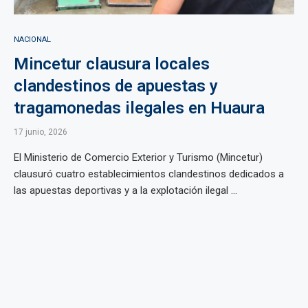
NACIONAL
Mincetur clausura locales
clandestinos de apuestas y
tragamonedas ilegales en Huaura
17 junio, 2026
El Ministerio de Comercio Exterior y Turismo (Mincetur)
clausuró cuatro establecimientos clandestinos dedicados a
las apuestas deportivas y a la explotación ilegal ...