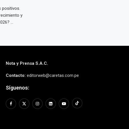
 positivos.
recimiento y
26? ...
Nota y Prensa S.A.C.
Contacto:
editorweb@caretas.com.pe
Síguenos: