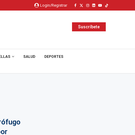
Login/Registrar
Suscríbete
ELLAS
SALUD
DEPORTES
rófugo
por