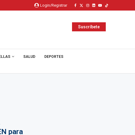
Login/Registrar
Suscríbete
ELLAS
SALUD
DEPORTES
a
EN para