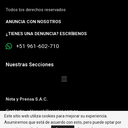
Todos los derechos reservados
ANUNCIA CON NOSOTROS
¿
TIENES UNA DENUNCIA? ESCRÍBENOS
+51 961-602-710
Nuestras Secciones
Nota y Prensa S.A.C.
Contacto:
editorweb@caretas.com.pe
Este sitio web utiliza cookies para mejorar su experiencia.
Asumiremos que está de acuerdo con esto, pero puede optar por
Síguenos: