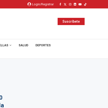
Login/Registrar
Suscríbete
ELLAS
SALUD
DEPORTES
0
la