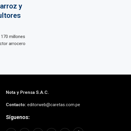
arroz y
ultores
 170 millones
ector arrocero
Nota y Prensa S.A.C.
Contacto:
editorweb@caretas.com.pe
Síguenos: