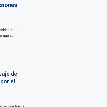
esiones
esidente de
do que su
eaje de
por el
namá, que busca