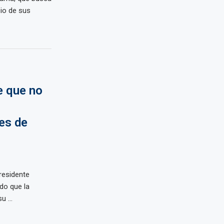
cio de sus
e que no
 es de
residente
do que la
 ...