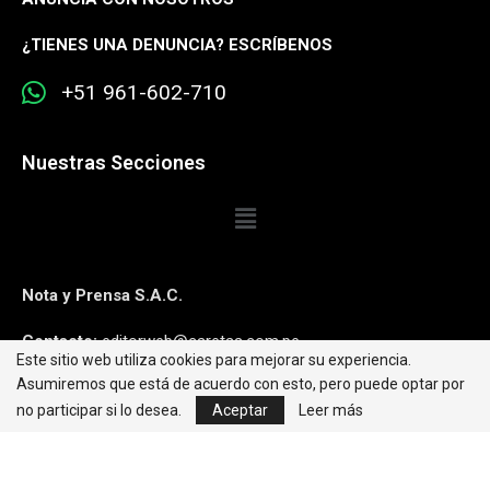
¿
TIENES UNA DENUNCIA? ESCRÍBENOS
+51 961-602-710
Nuestras Secciones
Nota y Prensa S.A.C.
Contacto:
editorweb@caretas.com.pe
Este sitio web utiliza cookies para mejorar su experiencia.
Asumiremos que está de acuerdo con esto, pero puede optar por
Síguenos:
no participar si lo desea.
Aceptar
Leer más