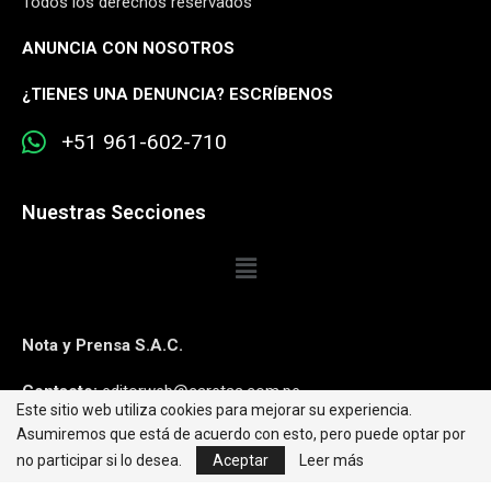
Todos los derechos reservados
ANUNCIA CON NOSOTROS
¿
TIENES UNA DENUNCIA? ESCRÍBENOS
+51 961-602-710
Nuestras Secciones
Nota y Prensa S.A.C.
Contacto:
editorweb@caretas.com.pe
Este sitio web utiliza cookies para mejorar su experiencia.
Asumiremos que está de acuerdo con esto, pero puede optar por
Síguenos:
no participar si lo desea.
Aceptar
Leer más