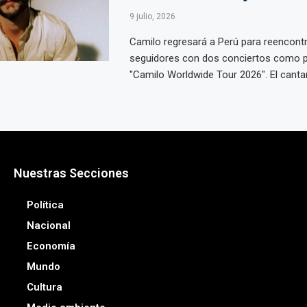
9 julio, 2026
Camilo regresará a Perú para reencont
seguidores con dos conciertos como p
"Camilo Worldwide Tour 2026". El cantant
Nuestras Secciones
Política
Nacional
Economía
Mundo
Cultura