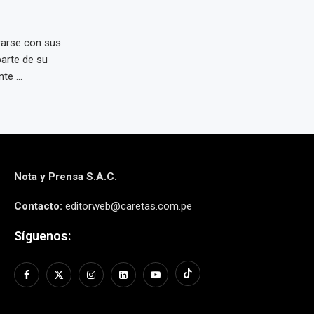
rarse con sus
arte de su
e ...
Nota y Prensa S.A.C.
Contacto:
editorweb@caretas.com.pe
Síguenos: