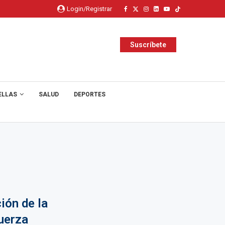
Login/Registrar
Suscríbete
ELLAS
SALUD
DEPORTES
ión de la
uerza