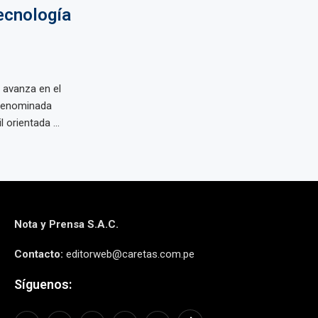
ecnología
 avanza en el
 denominada
 orientada ...
Nota y Prensa S.A.C.
Contacto:
editorweb@caretas.com.pe
Síguenos: