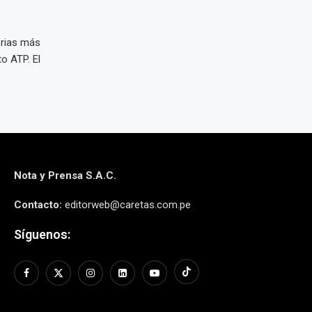
orias más
o ATP. El
Nota y Prensa S.A.C.
Contacto:
editorweb@caretas.com.pe
Síguenos: