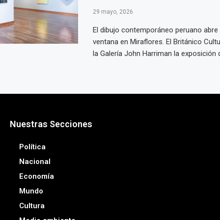
29 mayo, 2026
El dibujo contemporáneo peruano abre
ventana en Miraflores. El Británico Cult
la Galería John Harriman la exposición de
Nuestras Secciones
Política
Nacional
Economía
Mundo
Cultura