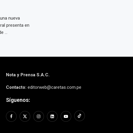
 una nueva
ural presenta en
 ...
Nota y Prensa S.A.C.
Contacto:
editorweb@caretas.com.pe
Síguenos: