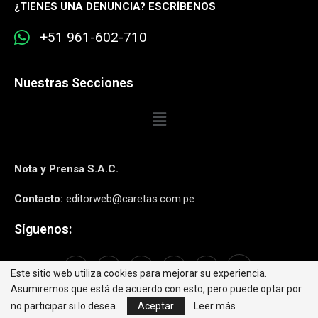
¿
TIENES UNA DENUNCIA? ESCRÍBENOS
+51 961-602-710
Nuestras Secciones
Nota y Prensa S.A.C.
Contacto:
editorweb@caretas.com.pe
Síguenos:
Este sitio web utiliza cookies para mejorar su experiencia.
Asumiremos que está de acuerdo con esto, pero puede optar por
no participar si lo desea.
Aceptar
Leer más