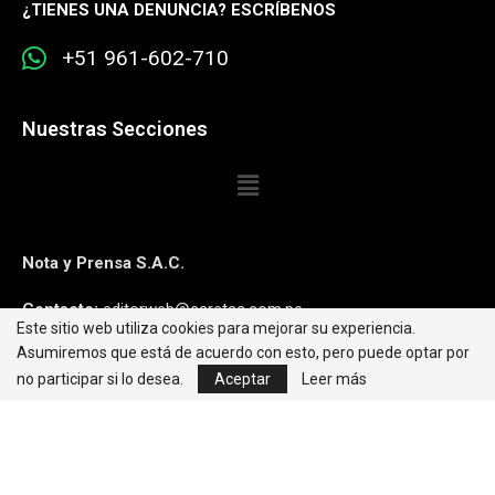
¿
TIENES UNA DENUNCIA? ESCRÍBENOS
+51 961-602-710
Nuestras Secciones
Nota y Prensa S.A.C.
Contacto:
editorweb@caretas.com.pe
Este sitio web utiliza cookies para mejorar su experiencia.
Asumiremos que está de acuerdo con esto, pero puede optar por
Síguenos:
no participar si lo desea.
Aceptar
Leer más