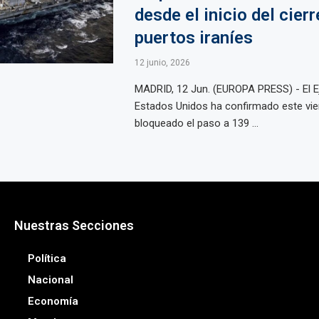
desde el inicio del cierr
puertos iraníes
12 junio, 2026
MADRID, 12 Jun. (EUROPA PRESS) - El Ej
Estados Unidos ha confirmado este vie
bloqueado el paso a 139 ...
Nuestras Secciones
Política
Nacional
Economía