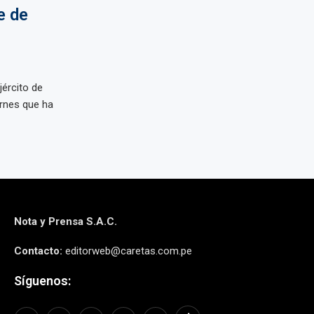
e de
ército de
rnes que ha
Nota y Prensa S.A.C.
Contacto:
editorweb@caretas.com.pe
Síguenos: