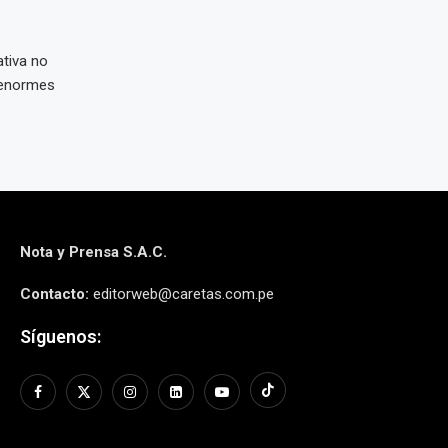
rativa no
 enormes
Nota y Prensa S.A.C.
Contacto:
editorweb@caretas.com.pe
Síguenos: