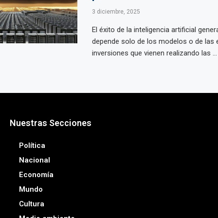
3 diciembre, 2025
El éxito de la inteligencia artificial gene
depende solo de los modelos o de las
inversiones que vienen realizando las ...
Nuestras Secciones
Política
Nacional
Economía
Mundo
Cultura