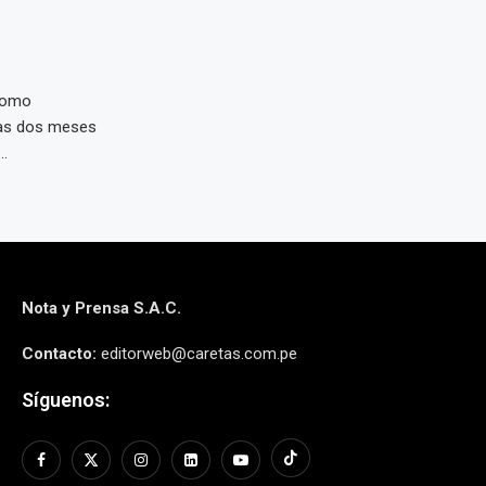
 como
nas dos meses
..
Nota y Prensa S.A.C.
Contacto:
editorweb@caretas.com.pe
Síguenos: