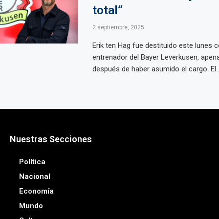
total”
2 septiembre, 2025
Erik ten Hag fue destituido este lunes
entrenador del Bayer Leverkusen, ape
después de haber asumido el cargo. El .
Nuestras Secciones
Política
Nacional
Economía
Mundo