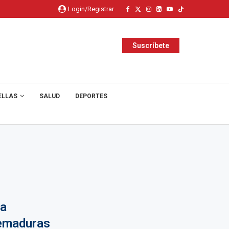
Login/Registrar
Suscríbete
ELLAS
SALUD
DEPORTES
na
uemaduras