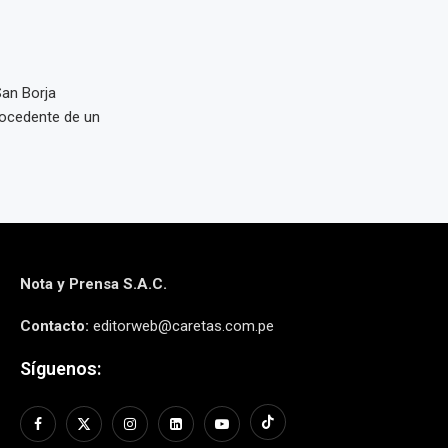
San Borja
rocedente de un
Nota y Prensa S.A.C.
Contacto:
editorweb@caretas.com.pe
Síguenos: